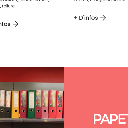
reliure...
+ D'infos
nfos
PAPE