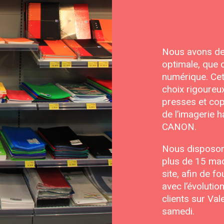
Nous avons dep
optimale, que c
numérique. Ce
choix rigoureux
presses et cop
de l’imagerie h
CANON.
Nous disposons
plus de 15 mac
site, afin de f
avec l’évoluti
clients sur Val
samedi.