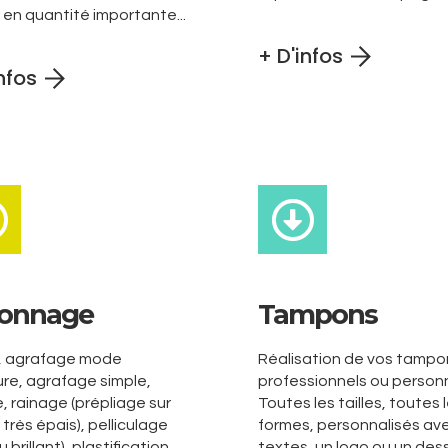
 en quantité importante...
+ D'infos
nfos
onnage
Tampons
e, agrafage mode
Réalisation de vos tampo
re, agrafage simple,
professionnels ou personn
, rainage (prépliage sur
Toutes les tailles, toutes 
 très épais), pelliculage
formes, personnalisés av
 brillant), plastification,
textes, un logo ou un dessi