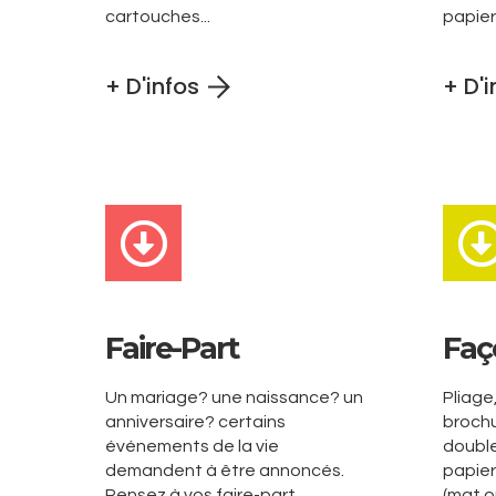
cartouches...
papier
+ D'infos
+ D'i
Faire-Part
Faç
Un mariage? une naissance? un
Pliag
anniversaire? certains
brochu
événements de la vie
double
demandent à être annoncés.
papier
Pensez à vos faire-part.
(mat ou