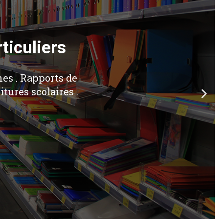
rticuliers
hes . Rapports de
tures scolaires .