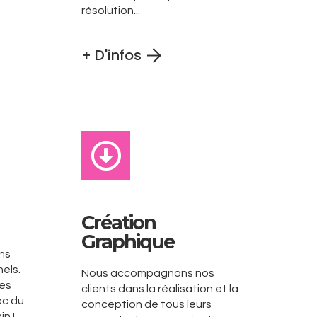
résolution...
+ D'infos
Création
Graphique
ns
els.
Nous accompagnons nos
les
clients dans la réalisation et la
ec du
conception de tous leurs
n !